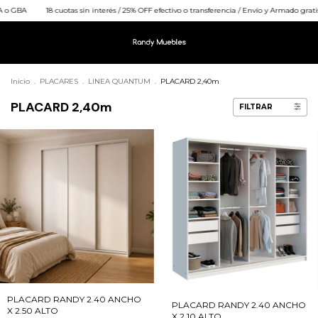
o GBA
18 cuotas sin interés / 25% OFF efectivo o transferencia / Envío y Armado grati
Inicio
.
PLACARES
.
LINEA QUANTUM
.
PLACARD 2,40m
PLACARD 2,40m
FILTRAR
PLACARD RANDY 2.40 ANCHO
PLACARD RANDY 2.40 ANCHO
X 2.50 ALTO
X 2.10 ALTO