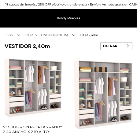
18 cuotas sin interés / 25% OFF efectivo o transferencia / Envío y Armado gratis en CABA
Inicio
.
VESTIDORES
.
LINEA QUANTUM
.
VESTIDOR 2,40m
VESTIDOR 2,40m
FILTRAR
VESTIDOR SIN PUERTAS RANDY
2.40 ANCHO X 2.10 ALTO