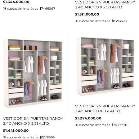
VESTIDOR SIN PUERTAS RANDY
$1.344.000,00
2.40 ANCHO X 2.50 ALTO
18
cuotas sin interés de
$74.666,67
$1.511.000,00
18
cuotas sin interés de
$83.944,44
VESTIDOR SIN PUERTAS RANDY
2.40 ANCHO X 1.81 ALTO
VESTIDOR SIN PUERTAS RANDY
$1.274.000,00
2.40 ANCHO X 2.21 ALTO
18
cuotas sin interés de
$70.777,78
$1.441.000,00
18
cuotas sin interés de
$80.055,56