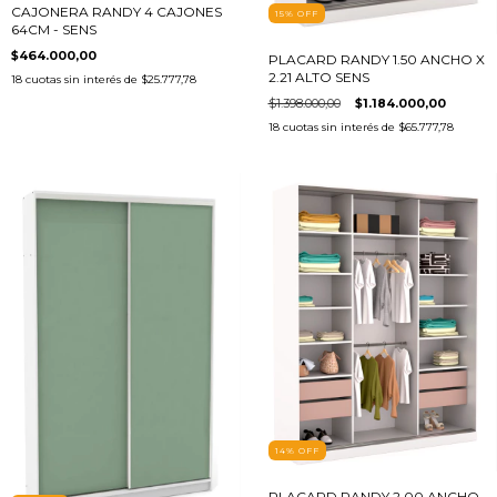
CAJONERA RANDY 4 CAJONES
15
%
OFF
64CM - SENS
$464.000,00
PLACARD RANDY 1.50 ANCHO X
2.21 ALTO SENS
18
cuotas sin interés de
$25.777,78
$1.398.000,00
$1.184.000,00
18
cuotas sin interés de
$65.777,78
14
%
OFF
PLACARD RANDY 2.00 ANCHO