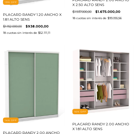
19
%
OFF
X 2.50 ALTO SENS
$1.937.000,00
$1.675.000,00
PLACARD RANDY 1.20 ANCHO X
18
cuotas sin interés de
$93.055,56
1.81 ALTO SENS
$1.152.000,00
$938.000,00
18
cuotas sin interés de
$52.111,11
16
%
OFF
14
%
OFF
PLACARD RANDY 2.00 ANCHO
X 1.81 ALTO SENS
PLACARD RANDY 2.00 ANCHO