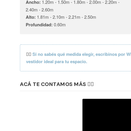
Ancho:
1.20m - 1.50m - 1.80m - 2.00m - 2.20m -
2.40m - 2.60m
Alto:
1.81m - 2.10m - 2.21m - 2.50m
Profundidad:
0.60m
👉🏼
Si no sabés qué medida elegir, escribinos por W
vestidor ideal para tu espacio.
ACÁ TE CONTAMOS MÁS 👇🏼