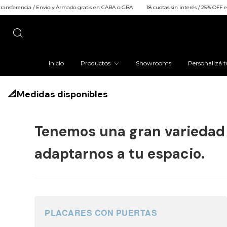
cia / Envío y Armado gratis en CABA o GBA
18 cuotas sin interés / 25% OFF efectivo o 
Inicio
Productos
Showrooms
Personalizá t
📐Medidas disponibles
Tenemos una gran variedad
adaptarnos a tu espacio.
PLACARES CON PUERTAS