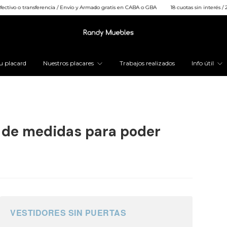
transferencia / Envío y Armado gratis en CABA o GBA
18 cuotas sin interés / 25% OFF ef
u placard
Nuestros placares
Trabajos realizados
Info útil
 de medidas para poder
VESTIDORES SIN PUERTAS