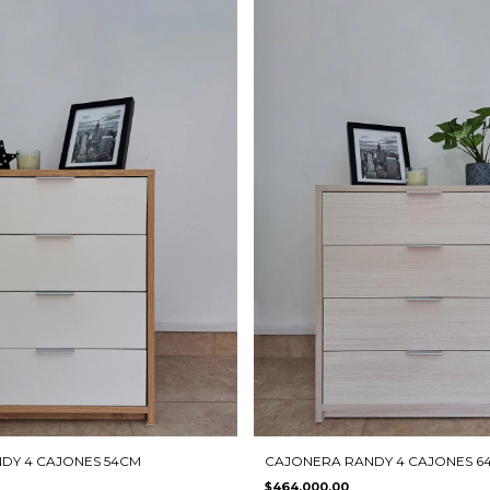
DY 4 CAJONES 54CM
CAJONERA RANDY 4 CAJONES 6
$464.000,00