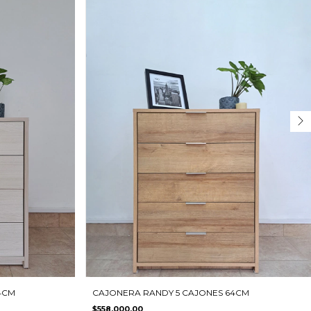
4CM
CAJONERA RANDY 5 CAJONES 64CM
$558.000,00