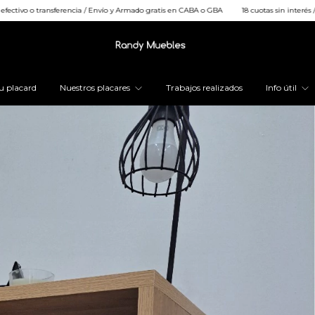
ia / Envío y Armado gratis en CABA o GBA
18 cuotas sin interés / 25% OFF efectivo o tr
u placard
Nuestros placares
Trabajos realizados
Info útil