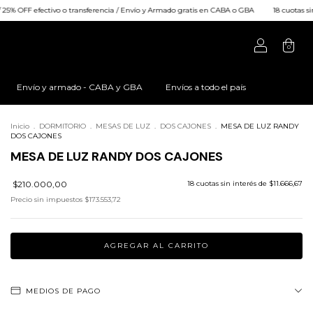
ansferencia / Envío y Armado gratis en CABA o GBA
18 cuotas sin interés / 25% OFF efe
0
Envío y armado - CABA y GBA
Envíos a todo el país
Inicio
.
DORMITORIO
.
MESAS DE LUZ
.
DOS CAJONES
.
MESA DE LUZ RANDY
DOS CAJONES
MESA DE LUZ RANDY DOS CAJONES
$210.000,00
18
cuotas sin interés de
$11.666,67
Precio sin impuestos
$173.553,72
MEDIOS DE PAGO