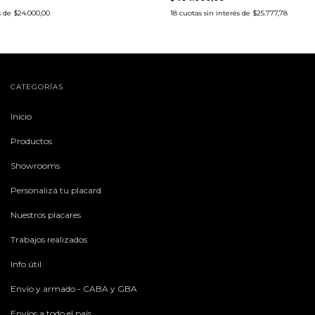
s de
$24.000,00
18
cuotas sin interés de
$25.777,78
CATEGORÍAS
Inicio
Productos
Showrooms
Personalizá tu placard
Nuestros placares
Trabajos realizados
Info útil
Envío y armado - CABA y GBA
Envíos a todo el país