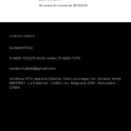
18
cuotas sin interés de
$31.000,00
CONTACTÁNOS
541166397302
11-6639-7302/11-5409-4464 / 11-6639-7279
randymuebles@gmail.com
América 4772, esquina Colonia. Villa Luzuriaga / Av. Alvarez Jonte
1887/1891 - La Paternal - CABA / Av. Belgrano 2255 - Balvanera -
CABA