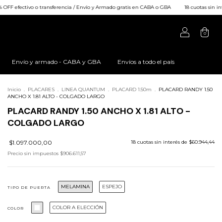
sferencia / Envío y Armado gratis en CABA o GBA
18 cuotas sin interés / 25% OFF efecti
0
Envío y armado - CABA y GBA
Envíos a todo el país
Inicio
.
PLACARES
.
LINEA QUANTUM
.
PLACARD 1.50m
.
PLACARD RANDY 1.50
ANCHO X 1.81 ALTO - COLGADO LARGO
PLACARD RANDY 1.50 ANCHO X 1.81 ALTO -
COLGADO LARGO
$1.097.000,00
18
cuotas sin interés de
$60.944,44
Precio sin impuestos
$906.611,57
MELAMINA
ESPEJO
TIPO DE PUERTA
COLOR A ELECCIÓN
COLOR