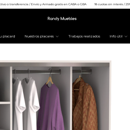
/ Envío y Armado gratis en CABA o GBA
18 cuotas sin interés / 25% OFF efectivo o tran
u placard
Nuestros placares
Trabajos realizados
Info útil