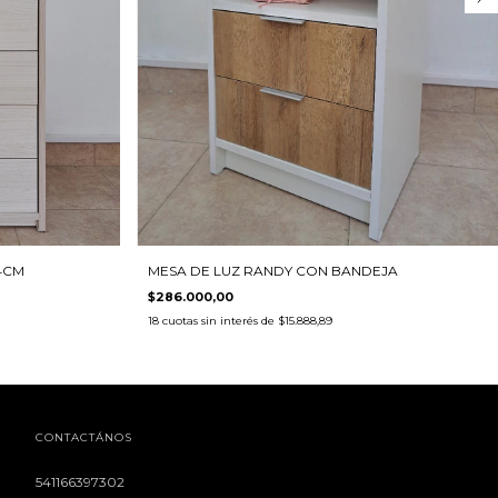
MESA DE LUZ RANDY CON BANDEJA
4CM
$286.000,00
18
cuotas sin interés de
$15.888,89
CONTACTÁNOS
541166397302