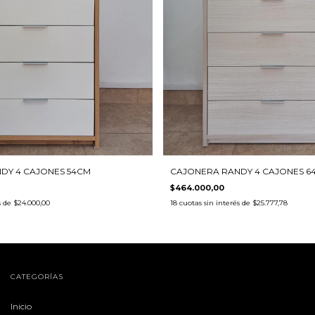
DY 4 CAJONES 54CM
CAJONERA RANDY 4 CAJONES 6
$464.000,00
s de
$24.000,00
18
cuotas sin interés de
$25.777,78
CATEGORÍAS
Inicio