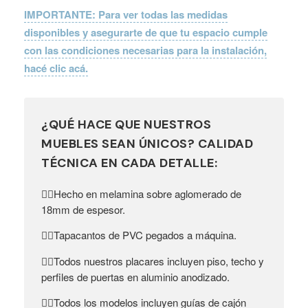
IMPORTANTE: Para ver todas las medidas
disponibles y asegurarte de que tu espacio cumple
con las condiciones necesarias para la instalación,
hacé clic acá.
¿QUÉ HACE QUE NUESTROS
MUEBLES SEAN ÚNICOS? CALIDAD
TÉCNICA EN CADA DETALLE:
Hecho en melamina sobre aglomerado de
👉🏼
18mm de espesor.
Tapacantos de PVC pegados a máquina.
👉🏼
Todos nuestros placares incluyen piso, techo y
👉🏼
perfiles de puertas en aluminio anodizado.
Todos los modelos incluyen guías de cajón
👉🏼