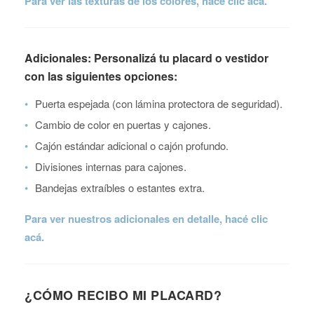
Para ver las texturas de los colores, hacé clic acá.
Adicionales: Personalizá tu placard o vestidor
con las siguientes opciones:
•
Puerta espejada (con lámina protectora de seguridad).
•
Cambio de color en puertas y cajones.
•
Cajón estándar adicional o cajón profundo.
•
Divisiones internas para cajones.
•
Bandejas extraíbles o estantes extra.
Para ver nuestros adicionales en detalle, hacé clic
acá.
¿CÓMO RECIBO MI PLACARD?