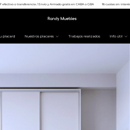
ferencia / Envío y Armado gratis en CABA o GBA
18 cuotas sin interés / 25% OFF efectiv
u placard
Nuestros placares
Trabajos realizados
Info útil