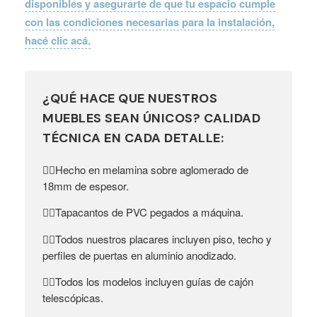
disponibles y asegurarte de que tu espacio cumple
con las condiciones necesarias para la instalación,
hacé clic acá.
¿QUÉ HACE QUE NUESTROS
MUEBLES SEAN ÚNICOS? CALIDAD
TÉCNICA EN CADA DETALLE:
Hecho en melamina sobre aglomerado de
👉🏼
18mm de espesor.
Tapacantos de PVC pegados a máquina.
👉🏼
Todos nuestros placares incluyen piso, techo y
👉🏼
perfiles de puertas en aluminio anodizado.
Todos los modelos incluyen guías de cajón
👉🏼
telescópicas.