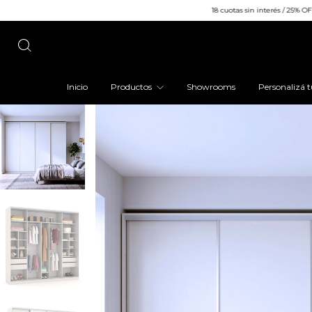
18 cuotas sin interés / 25% OFF efectivo o trans
Inicio
Productos
Showrooms
Personalizá t