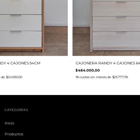
DY 4 CAJONES 54CM
CAJONERA RANDY 4 CAJONES 6
$464.000,00
s de
$24.000,00
18
cuotas sin interés de
$25.777,78
CATEGORÍAS
Inicio
Productos