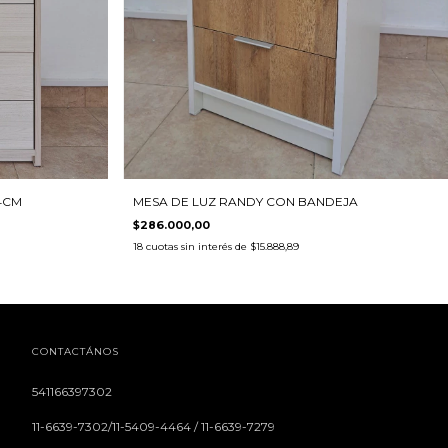
MESA DE LUZ RANDY CON BANDEJA
4CM
$286.000,00
18
cuotas sin interés de
$15.888,89
CONTACTÁNOS
541166397302
11-6639-7302/11-5409-4464 / 11-6639-7279