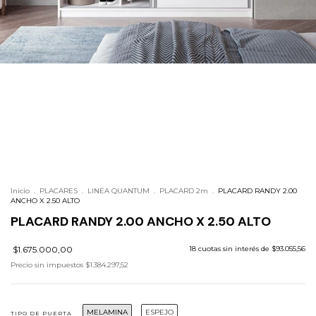
Inicio
.
PLACARES
.
LINEA QUANTUM
.
PLACARD 2m
.
PLACARD RANDY 2.00
ANCHO X 2.50 ALTO
PLACARD RANDY 2.00 ANCHO X 2.50 ALTO
$1.675.000,00
18
cuotas sin interés de
$93.055,56
Precio sin impuestos
$1.384.297,52
MELAMINA
ESPEJO
TIPO DE PUERTA