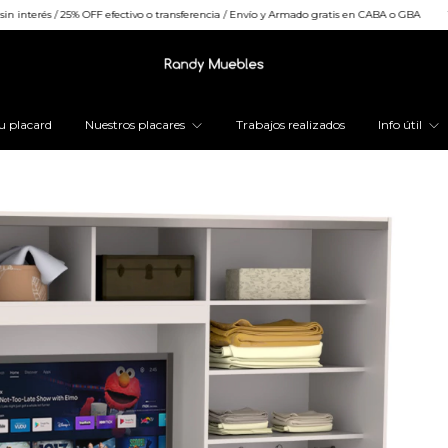
 OFF efectivo o transferencia / Envío y Armado gratis en CABA o GBA
18 cuotas sin inte
u placard
Nuestros placares
Trabajos realizados
Info útil