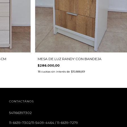
MESA DE LUZ RANDY CON BANDEJA
4CM
$286.000,00
18
cuotas sin interés de
$15.888,89
CONTACTÁNOS
541166397302
11-6639-7302/11-5409-4464 / 11-6639-7279