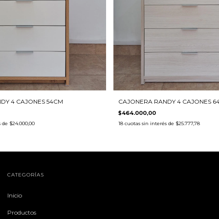
DY 4 CAJONES 54CM
CAJONERA RANDY 4 CAJONES 6
$464.000,00
s de
$24.000,00
18
cuotas sin interés de
$25.777,78
CATEGORÍAS
Inicio
Productos