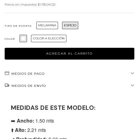
Precio sin impuestos
$1.195.041,32
MELAMINA
ESPEJO
TIPO DE PUERTA
COLOR A ELECCIÓN
COLOR
MEDIOS DE PAGO
MEDIOS DE ENVÍO
MEDIDAS DE ESTE MODELO:
➡️
Ancho:
1.50 mts
⬆️
Alto:
2.21 mts